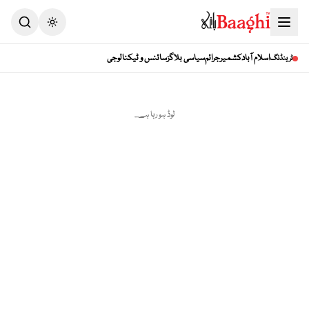
Toggle theme
اسلام آباد
کشمیر
جرائم
سیاسی بلاگز
سائنس و ٹیکنالوجی
ٹرینڈنگ
لوڈ ہو رہا ہے...