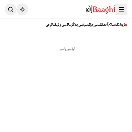
Toggle theme
اسلام آباد
کشمیر
جرائم
سیاسی بلاگز
سائنس و ٹیکنالوجی
ٹرینڈنگ
لوڈ ہو رہا ہے...