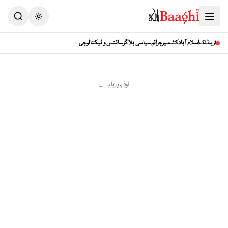
اسلام آباد
کشمیر
جرائم
سیاسی بلاگز
سائنس و ٹیکنالوجی
ٹرینڈنگ
لوڈ ہو رہا ہے...