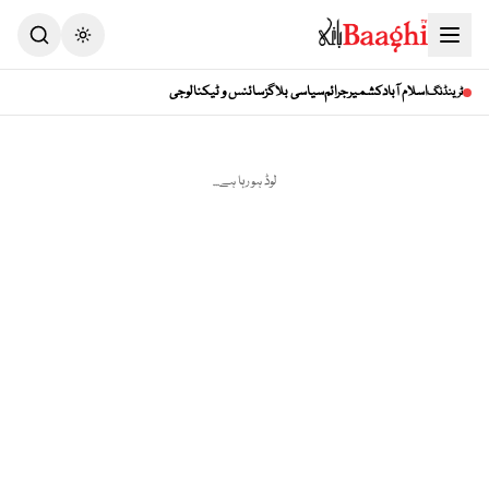
Toggle theme
اسلام آباد
کشمیر
جرائم
سیاسی بلاگز
سائنس و ٹیکنالوجی
ٹرینڈنگ
لوڈ ہو رہا ہے...