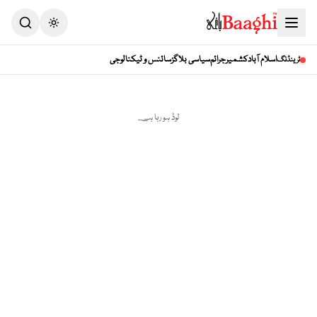
اسلام آباد
کشمیر
جرائم
سیاسی بلاگز
سائنس و ٹیکنالوجی
ٹرینڈنگ
لوڈ ہو رہا ہے...