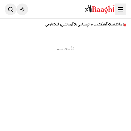
Toggle theme
اسلام آباد
کشمیر
جرائم
سیاسی بلاگز
سائنس و ٹیکنالوجی
ٹرینڈنگ
لوڈ ہو رہا ہے...