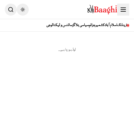
Toggle theme
اسلام آباد
کشمیر
جرائم
سیاسی بلاگز
سائنس و ٹیکنالوجی
ٹرینڈنگ
لوڈ ہو رہا ہے...