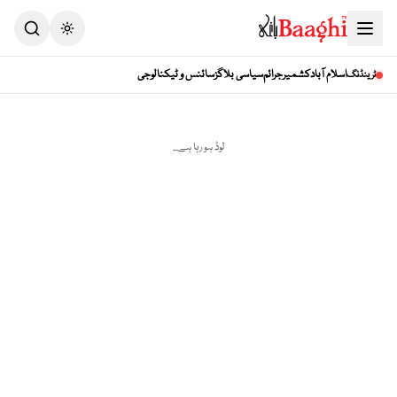
Toggle theme
اسلام آباد
کشمیر
جرائم
سیاسی بلاگز
سائنس و ٹیکنالوجی
ٹرینڈنگ
لوڈ ہو رہا ہے...