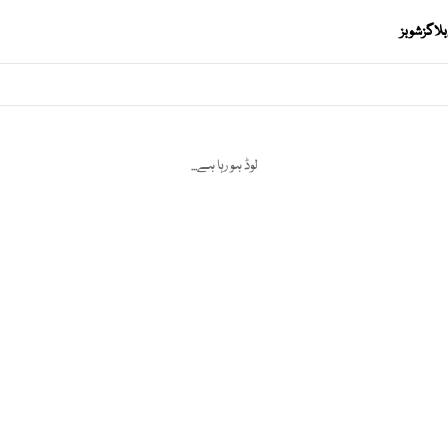
بلاگز
شوبز
لوڈ ہو رہا ہے...