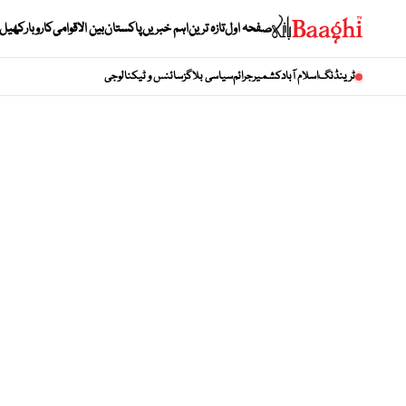
صفحہ اول
تازہ ترین
اہم خبریں
پاکستان
بین الاقوامی
کاروبار
کھیل
ٹرینڈنگ
اسلام آباد
کشمیر
جرائم
سیاسی بلاگز
سائنس و ٹیکنالوجی