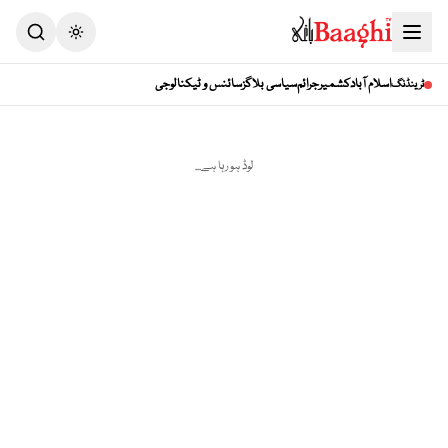
Toggle theme
اسلام آباد
کشمیر
جرائم
سیاسی بلاگز
سائنس و ٹیکنالوجی
ٹرینڈنگ
لوڈ ہو رہا ہے...