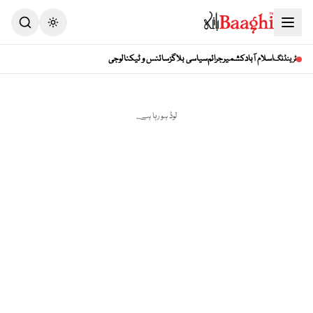
Toggle theme
اسلام آباد
کشمیر
جرائم
سیاسی بلاگز
سائنس و ٹیکنالوجی
ٹرینڈنگ
لوڈ ہو رہا ہے...