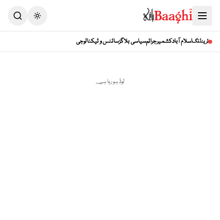
Toggle theme
اسلام آباد
کشمیر
جرائم
سیاسی بلاگز
سائنس و ٹیکنالوجی
ٹرینڈنگ
لوڈ ہو رہا ہے...