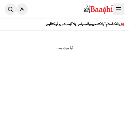
Toggle theme
اسلام آباد
کشمیر
جرائم
سیاسی بلاگز
سائنس و ٹیکنالوجی
ٹرینڈنگ
لوڈ ہو رہا ہے...