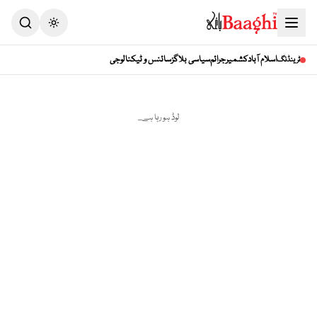
اسلام آباد
کشمیر
جرائم
سیاسی بلاگز
سائنس و ٹیکنالوجی
ٹرینڈنگ
لوڈ ہو رہا ہے...