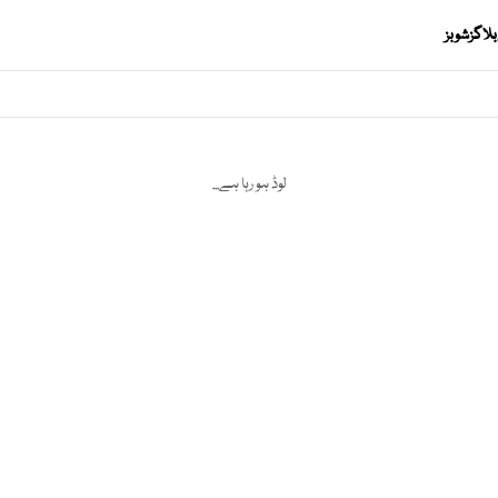
بلاگز
شوبز
لوڈ ہو رہا ہے...