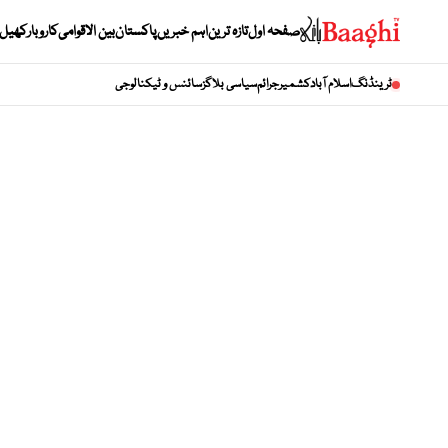
صفحہ اول
تازہ ترین
اہم خبریں
پاکستان
بین الاقوامی
کاروبار
کھیل
ٹرینڈنگ
اسلام آباد
کشمیر
جرائم
سیاسی بلاگز
سائنس و ٹیکنالوجی