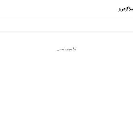
بلاگز
شوبز
لوڈ ہو رہا ہے...