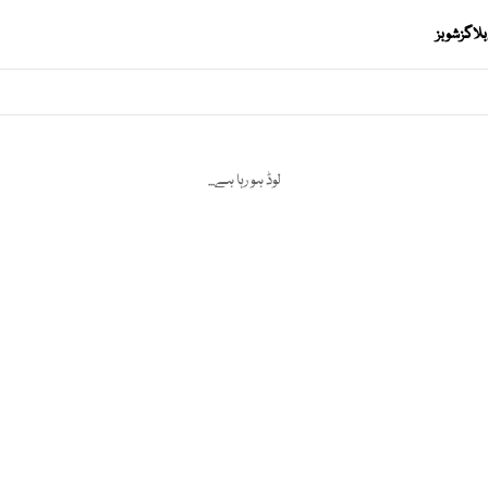
بلاگز
شوبز
لوڈ ہو رہا ہے...