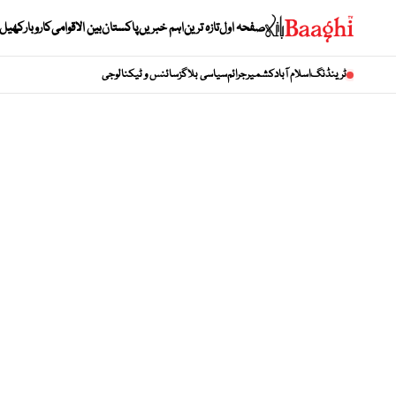
صفحہ اول
تازہ ترین
اہم خبریں
پاکستان
بین الاقوامی
کاروبار
کھیل
ٹرینڈنگ
اسلام آباد
کشمیر
جرائم
سیاسی بلاگز
سائنس و ٹیکنالوجی