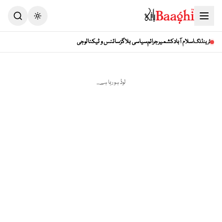
Toggle theme
اسلام آباد
کشمیر
جرائم
سیاسی بلاگز
سائنس و ٹیکنالوجی
ٹرینڈنگ
لوڈ ہو رہا ہے...