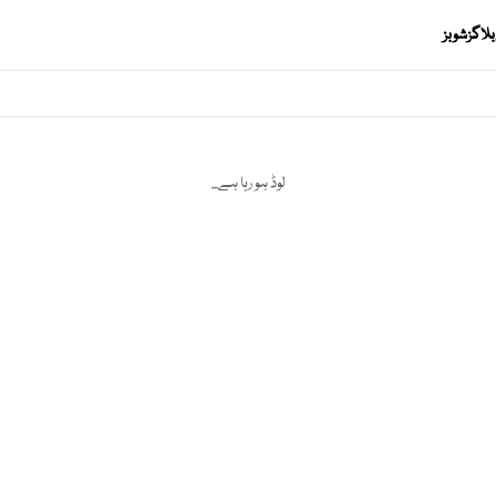
بلاگز
شوبز
لوڈ ہو رہا ہے...