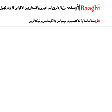
صفحہ اول
تازہ ترین
اہم خبریں
پاکستان
بین الاقوامی
کاروبار
کھیل
ٹرینڈنگ
اسلام آباد
کشمیر
جرائم
سیاسی بلاگز
سائنس و ٹیکنالوجی