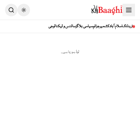
Toggle theme
اسلام آباد
کشمیر
جرائم
سیاسی بلاگز
سائنس و ٹیکنالوجی
ٹرینڈنگ
لوڈ ہو رہا ہے...