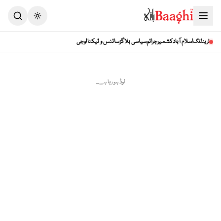
Toggle theme
اسلام آباد
کشمیر
جرائم
سیاسی بلاگز
سائنس و ٹیکنالوجی
ٹرینڈنگ
لوڈ ہو رہا ہے...