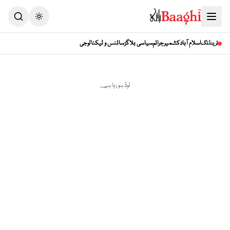
Toggle theme
اسلام آباد
کشمیر
جرائم
سیاسی بلاگز
سائنس و ٹیکنالوجی
ٹرینڈنگ
لوڈ ہو رہا ہے...