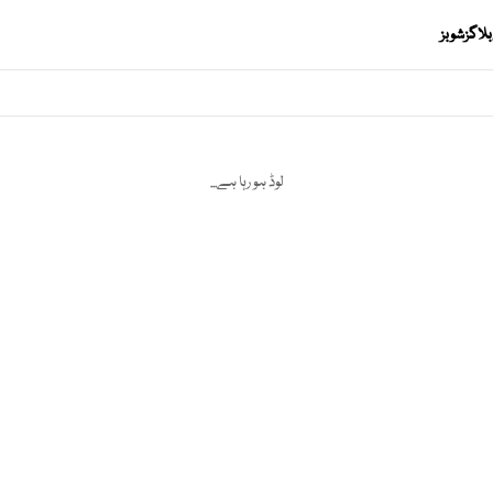
بلاگز
شوبز
لوڈ ہو رہا ہے...