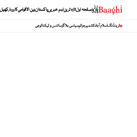
صفحہ اول
تازہ ترین
اہم خبریں
پاکستان
بین الاقوامی
کاروبار
کھیل
ٹرینڈنگ
اسلام آباد
کشمیر
جرائم
سیاسی بلاگز
سائنس و ٹیکنالوجی