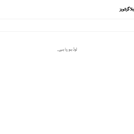
بلاگز
شوبز
لوڈ ہو رہا ہے...