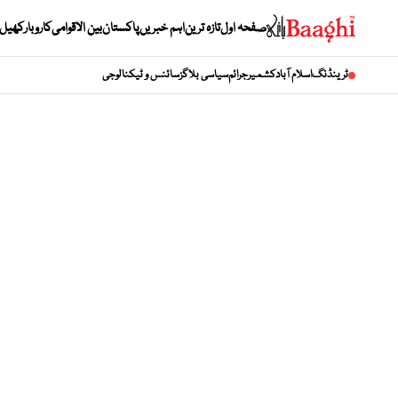
صفحہ اول
تازہ ترین
اہم خبریں
پاکستان
بین الاقوامی
کاروبار
کھیل
ٹرینڈنگ
اسلام آباد
کشمیر
جرائم
سیاسی بلاگز
سائنس و ٹیکنالوجی