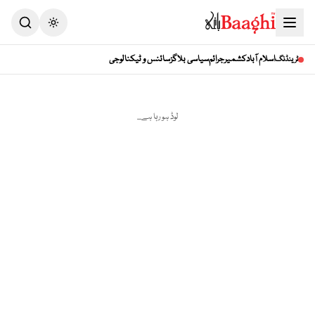
Toggle theme
اسلام آباد
کشمیر
جرائم
سیاسی بلاگز
سائنس و ٹیکنالوجی
ٹرینڈنگ
لوڈ ہو رہا ہے...