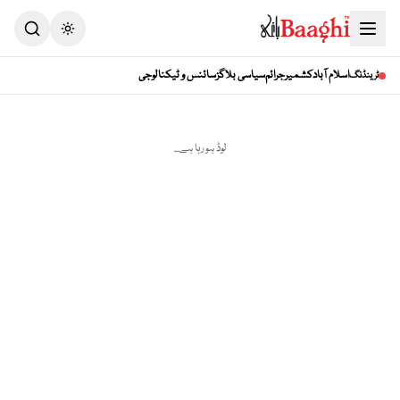
Toggle theme
اسلام آباد
کشمیر
جرائم
سیاسی بلاگز
سائنس و ٹیکنالوجی
ٹرینڈنگ
لوڈ ہو رہا ہے...