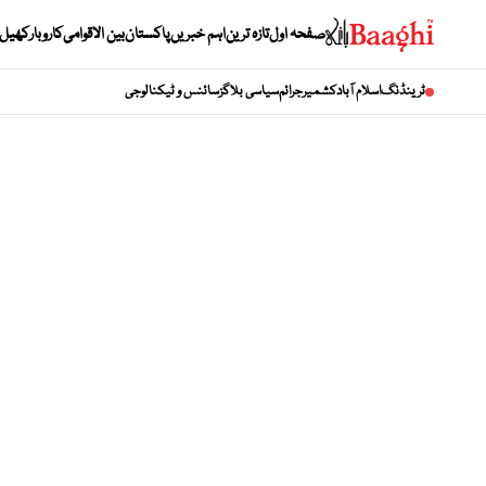
صفحہ اول
تازہ ترین
اہم خبریں
پاکستان
بین الاقوامی
کاروبار
کھیل
ٹرینڈنگ
اسلام آباد
کشمیر
جرائم
سیاسی بلاگز
سائنس و ٹیکنالوجی