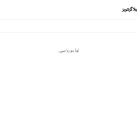
بلاگز
شوبز
لوڈ ہو رہا ہے...