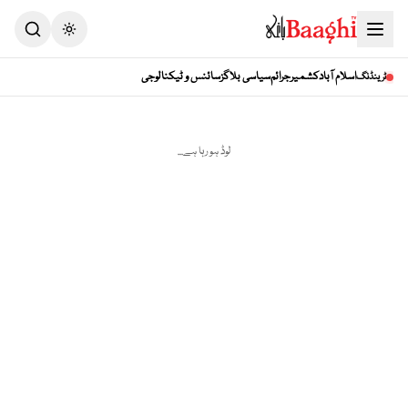
Toggle theme
اسلام آباد
کشمیر
جرائم
سیاسی بلاگز
سائنس و ٹیکنالوجی
ٹرینڈنگ
لوڈ ہو رہا ہے...