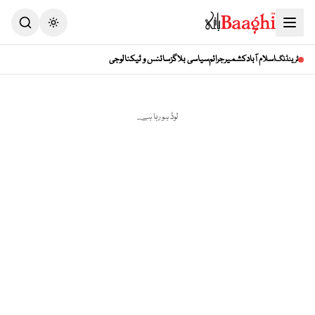
Toggle theme
اسلام آباد
کشمیر
جرائم
سیاسی بلاگز
سائنس و ٹیکنالوجی
ٹرینڈنگ
لوڈ ہو رہا ہے...