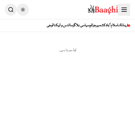
Toggle theme
اسلام آباد
کشمیر
جرائم
سیاسی بلاگز
سائنس و ٹیکنالوجی
ٹرینڈنگ
لوڈ ہو رہا ہے...