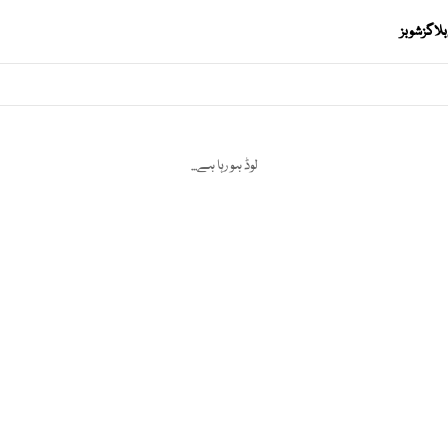
بلاگز
شوبز
لوڈ ہو رہا ہے...