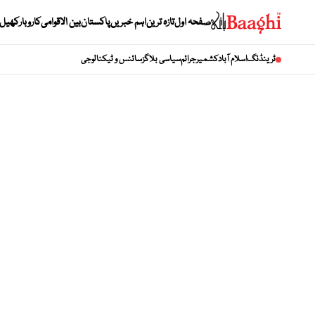
صفحہ اول
تازہ ترین
اہم خبریں
پاکستان
بین الاقوامی
کاروبار
کھیل
ٹرینڈنگ
اسلام آباد
کشمیر
جرائم
سیاسی بلاگز
سائنس و ٹیکنالوجی