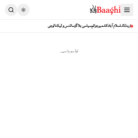
Toggle theme
اسلام آباد
کشمیر
جرائم
سیاسی بلاگز
سائنس و ٹیکنالوجی
ٹرینڈنگ
لوڈ ہو رہا ہے...