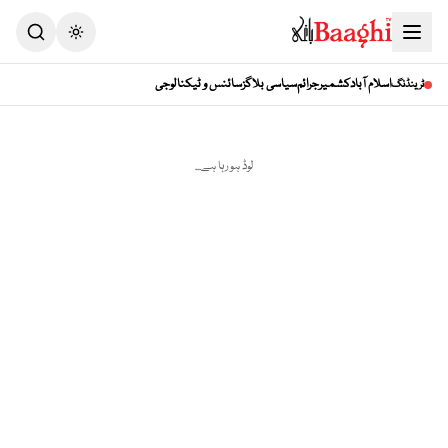
Toggle theme
اسلام آباد
کشمیر
جرائم
سیاسی بلاگز
سائنس و ٹیکنالوجی
ٹرینڈنگ
لوڈ ہو رہا ہے...