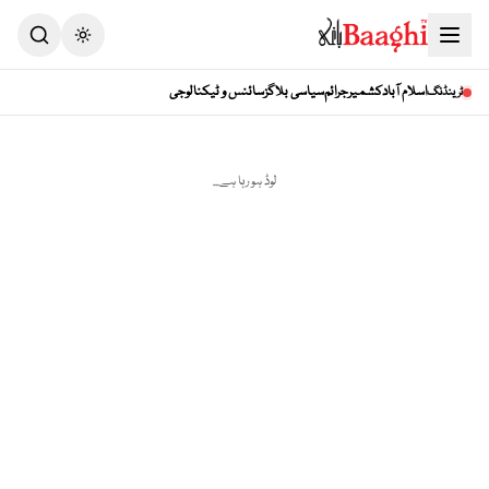
Toggle theme
اسلام آباد
کشمیر
جرائم
سیاسی بلاگز
سائنس و ٹیکنالوجی
ٹرینڈنگ
لوڈ ہو رہا ہے...