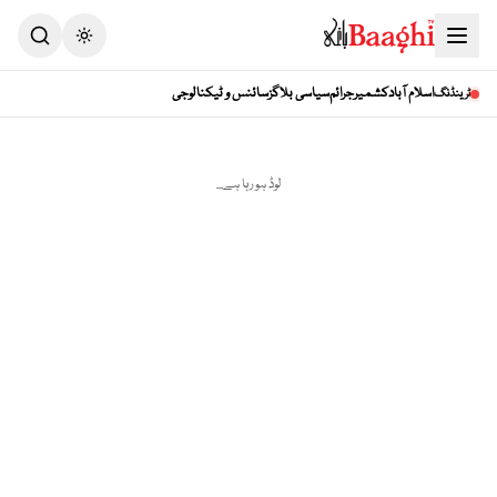
Toggle theme
اسلام آباد
کشمیر
جرائم
سیاسی بلاگز
سائنس و ٹیکنالوجی
ٹرینڈنگ
لوڈ ہو رہا ہے...