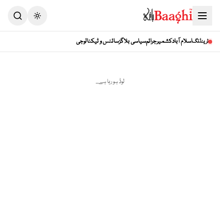
Toggle theme
اسلام آباد
کشمیر
جرائم
سیاسی بلاگز
سائنس و ٹیکنالوجی
ٹرینڈنگ
لوڈ ہو رہا ہے...