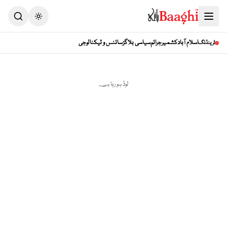
Toggle theme
اسلام آباد
کشمیر
جرائم
سیاسی بلاگز
سائنس و ٹیکنالوجی
ٹرینڈنگ
لوڈ ہو رہا ہے...