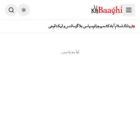
Toggle theme
اسلام آباد
کشمیر
جرائم
سیاسی بلاگز
سائنس و ٹیکنالوجی
ٹرینڈنگ
لوڈ ہو رہا ہے...