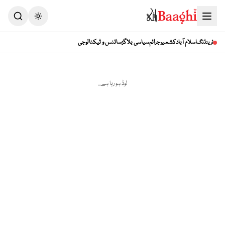
اسلام آباد
کشمیر
جرائم
سیاسی بلاگز
سائنس و ٹیکنالوجی
ٹرینڈنگ
لوڈ ہو رہا ہے...