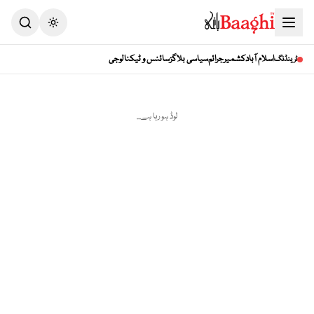
Toggle theme
اسلام آباد
کشمیر
جرائم
سیاسی بلاگز
سائنس و ٹیکنالوجی
ٹرینڈنگ
لوڈ ہو رہا ہے...