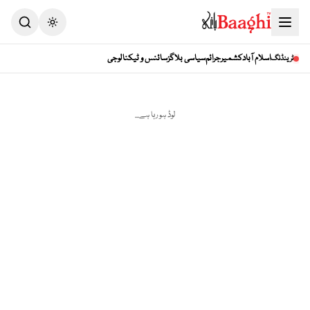
Toggle theme
اسلام آباد
کشمیر
جرائم
سیاسی بلاگز
سائنس و ٹیکنالوجی
ٹرینڈنگ
لوڈ ہو رہا ہے...