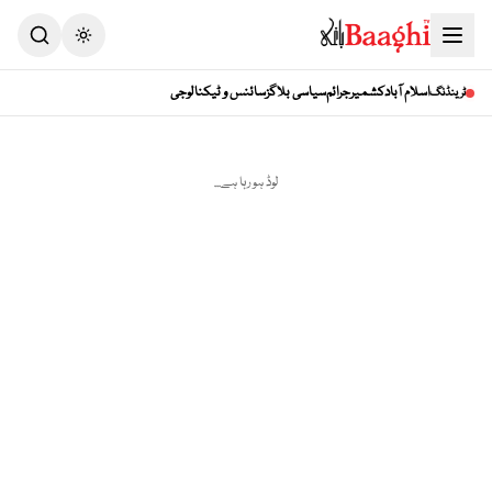
Toggle theme
اسلام آباد
کشمیر
جرائم
سیاسی بلاگز
سائنس و ٹیکنالوجی
ٹرینڈنگ
لوڈ ہو رہا ہے...