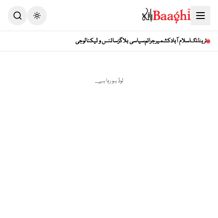
Toggle theme
اسلام آباد
کشمیر
جرائم
سیاسی بلاگز
سائنس و ٹیکنالوجی
ٹرینڈنگ
لوڈ ہو رہا ہے...