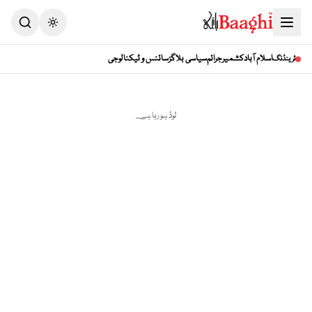
اسلام آباد
کشمیر
جرائم
سیاسی بلاگز
سائنس و ٹیکنالوجی
ٹرینڈنگ
لوڈ ہو رہا ہے...