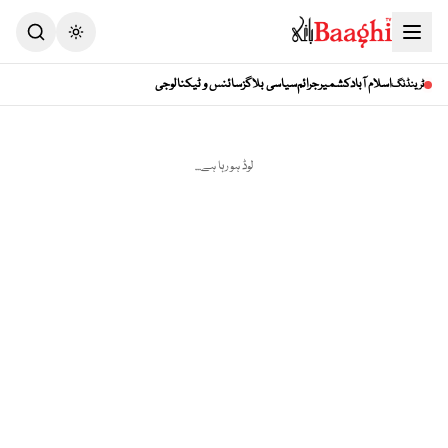
Toggle theme
اسلام آباد
کشمیر
جرائم
سیاسی بلاگز
سائنس و ٹیکنالوجی
ٹرینڈنگ
لوڈ ہو رہا ہے...