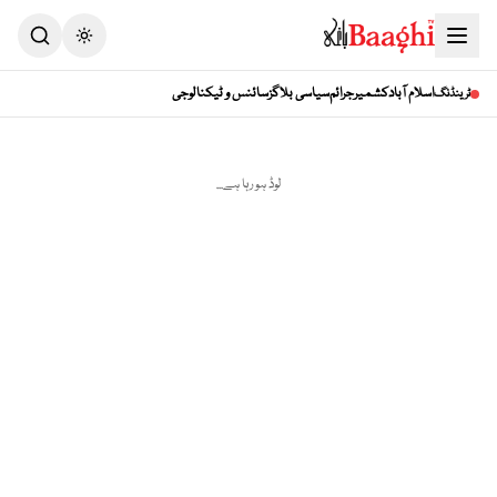
اسلام آباد
کشمیر
جرائم
سیاسی بلاگز
سائنس و ٹیکنالوجی
ٹرینڈنگ
لوڈ ہو رہا ہے...