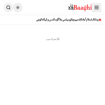
Toggle theme
اسلام آباد
کشمیر
جرائم
سیاسی بلاگز
سائنس و ٹیکنالوجی
ٹرینڈنگ
لوڈ ہو رہا ہے...