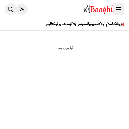
Toggle theme
اسلام آباد
کشمیر
جرائم
سیاسی بلاگز
سائنس و ٹیکنالوجی
ٹرینڈنگ
لوڈ ہو رہا ہے...