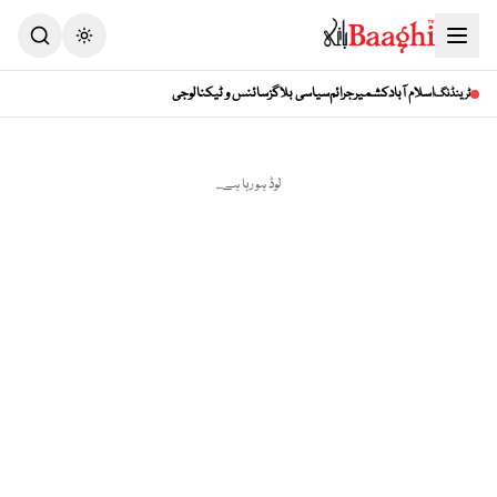
Toggle theme
اسلام آباد
کشمیر
جرائم
سیاسی بلاگز
سائنس و ٹیکنالوجی
ٹرینڈنگ
لوڈ ہو رہا ہے...