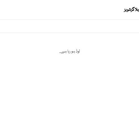
بلاگز
شوبز
لوڈ ہو رہا ہے...