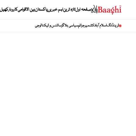
صفحہ اول
تازہ ترین
اہم خبریں
پاکستان
بین الاقوامی
کاروبار
کھیل
ٹرینڈنگ
اسلام آباد
کشمیر
جرائم
سیاسی بلاگز
سائنس و ٹیکنالوجی